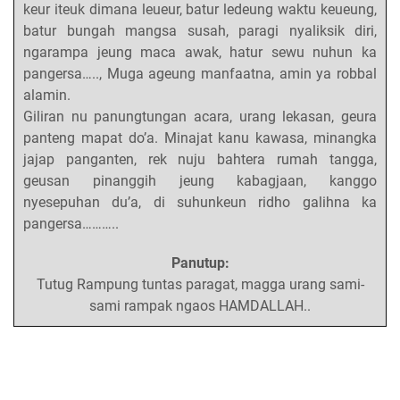
keur iteuk dimana leueur, batur ledeung waktu keueung,
batur bungah mangsa susah, paragi nyaliksik diri,
ngarampa jeung maca awak, hatur sewu nuhun ka
pangersa….., Muga ageung manfaatna, amin ya robbal
alamin.
Giliran nu panungtungan acara, urang lekasan, geura
panteng mapat do’a. Minajat kanu kawasa, minangka
jajap panganten, rek nuju bahtera rumah tangga,
geusan pinanggih jeung kabagjaan, kanggo
nyesepuhan du’a, di suhunkeun ridho galihna ka
pangersa………..
Panutup:
Tutug Rampung tuntas paragat, magga urang sami-
sami rampak ngaos HAMDALLAH..