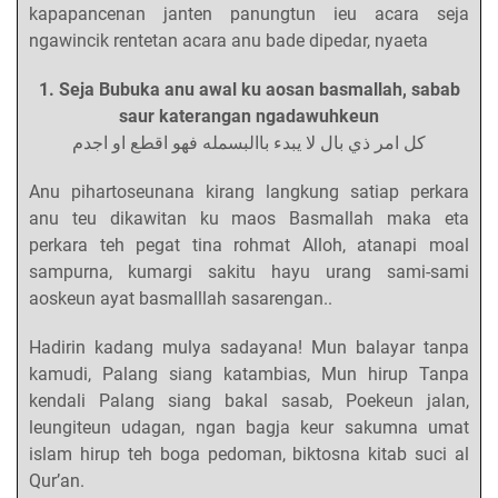
kapapancenan janten panungtun ieu acara seja
ngawincik rentetan acara anu bade dipedar, nyaeta
1. Seja Bubuka anu awal ku aosan basmallah, sabab
saur katerangan ngadawuhkeun
كل امر ذي بال لا يبدء باالبسمله فهو اقطع او اجدم
Anu pihartoseunana kirang langkung satiap perkara
anu teu dikawitan ku maos Basmallah maka eta
perkara teh pegat tina rohmat Alloh, atanapi moal
sampurna, kumargi sakitu hayu urang sami-sami
aoskeun ayat basmalllah sasarengan..
Hadirin kadang mulya sadayana! Mun balayar tanpa
kamudi, Palang siang katambias, Mun hirup Tanpa
kendali Palang siang bakal sasab, Poekeun jalan,
leungiteun udagan, ngan bagja keur sakumna umat
islam hirup teh boga pedoman, biktosna kitab suci al
Qur’an.