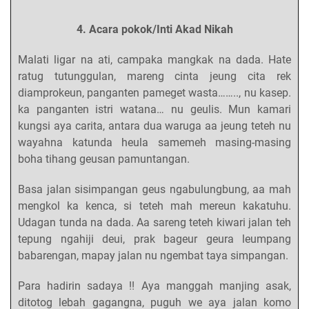
4. Acara pokok/Inti Akad Nikah
Malati ligar na ati, campaka mangkak na dada. Hate
ratug tutunggulan, mareng cinta jeung cita rek
diamprokeun, panganten pameget wasta…….., nu kasep.
ka panganten istri watana… nu geulis. Mun kamari
kungsi aya carita, antara dua waruga aa jeung teteh nu
wayahna katunda heula samemeh masing-masing
boha tihang geusan pamuntangan.
Basa jalan sisimpangan geus ngabulungbung, aa mah
mengkol ka kenca, si teteh mah mereun kakatuhu.
Udagan tunda na dada. Aa sareng teteh kiwari jalan teh
tepung ngahiji deui, prak bageur geura leumpang
babarengan, mapay jalan nu ngembat taya simpangan.
Para hadirin sadaya !! Aya manggah manjing asak,
ditotog lebah gagangna, puguh we aya jalan komo