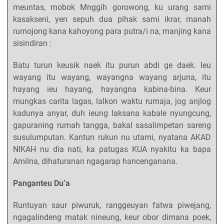
meuntas, mobok Mnggih gorowong, ku urang sami
kasakseni, yen sepuh dua pihak sami ikrar, manah
rumojong kana kahoyong para putra/i na, manjing kana
sisindiran :
Batu turun keusik naek itu purun abdi ge daek. Ieu
wayang itu wayang, wayangna wayang arjuna, itu
hayang ieu hayang, hayangna kabina-bina. Keur
mungkas carita lagas, lalkon waktu rumaja, jog anjlog
kadunya anyar, duh ieung laksana kabale nyungcung,
gapuraning rumah tangga, bakal sasalimpetan sareng
susulumputan. Kantun rukun nu utami, nyatana AKAD
NIKAH nu dia nati, ka patugas KUA nyakitu ka bapa
Amilna, dihaturanan ngagarap hancenganana.
Panganteu Du’a
Runtuyan saur piwuruk, ranggeuyan fatwa piwejang,
ngagalindeng matak nineung, keur obor dimana poek,