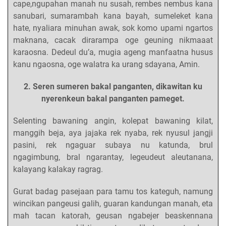
cape,ngupahan manah nu susah, rembes nembus kana
sanubari, sumarambah kana bayah, sumeleket kana
hate, nyaliara minuhan awak, sok komo upami ngartos
maknana, cacak dirarampa oge geuning nikmaaat
karaosna. Dedeul du’a, mugia ageng manfaatna husus
kanu ngaosna, oge walatra ka urang sdayana, Amin.
2. Seren sumeren bakal panganten, dikawitan ku
nyerenkeun bakal panganten pameget.
Selenting bawaning angin, kolepat bawaning kilat,
manggih beja, aya jajaka rek nyaba, rek nyusul jangji
pasini, rek ngaguar subaya nu katunda, brul
ngagimbung, bral ngarantay, legeudeut aleutanana,
kalayang kalakay ragrag.
Gurat badag pasejaan para tamu tos kateguh, namung
wincikan pangeusi galih, guaran kandungan manah, eta
mah tacan katorah, geusan ngabejer beaskennana