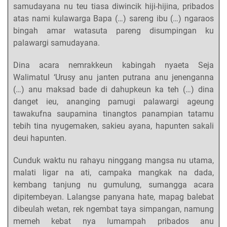
samudayana nu teu tiasa diwincik hiji-hijina, pribados
atas nami kulawarga Bapa (…) sareng ibu (…) ngaraos
bingah amar watasuta pareng disumpingan ku
palawargi samudayana.
Dina acara nemrakkeun kabingah nyaeta Seja
Walimatul ‘Urusy anu janten putrana anu jenenganna
(…) anu maksad bade di dahupkeun ka teh (…) dina
danget ieu, ananging pamugi palawargi ageung
tawakufna saupamina tinangtos panampian tatamu
tebih tina nyugemaken, sakieu ayana, hapunten sakali
deui hapunten.
Cunduk waktu nu rahayu ninggang mangsa nu utama,
malati ligar na ati, campaka mangkak na dada,
kembang tanjung nu gumulung, sumangga acara
dipitembeyan. Lalangse panyana hate, mapag balebat
dibeulah wetan, rek ngembat taya simpangan, namung
memeh kebat nya lumampah pribados anu