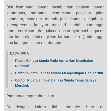
Bisi leumpang pareng sasab mun balayar pareng
katambias, rampang reumpeung poekeun jalan
sorangan, sangkan manah jadi caang, guligah ku
katengtreman kalayan maksad ibadah, sumangga
urang sami-sami dangukeun aosan ayat suci al-qur’an
anu bade digalindeungkeun ku saderek (…), simangga
anu kapapancenan dihaturanan.
BACA JUGA
Pidato Bahasa Sunda Pada Acara Hari Kesehatan
Nasional
Contoh Pidato Bahasa Sunda Memperingati Hari Kartini
Contoh Pidato Singkat Bahasa Sunda Tema Bahaya
Merokok
Panganteur nganuhunkeun..
Galindengna kalam ilahi mapaler hate nu