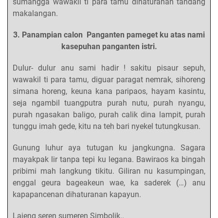
sumangga wawakil ti para tamu dihaturanan tandang
makalangan.
3. Panampian calon Panganten pameget ku atas nami
kasepuhan panganten istri.
Dulur- dulur anu sami hadir ! sakitu pisaur sepuh,
wawakil ti para tamu, diguar paragat nemrak, sihoreng
simana horeng, keuna kana paripaos, hayam kasintu,
seja ngambil tuangputra purah nutu, purah nyangu,
purah ngasakan baligo, purah calik dina lampit, purah
tunggu imah gede, kitu na teh bari nyekel tutungkusan.
Gunung luhur aya tutugan ku jangkungna. Sagara
mayakpak lir tanpa tepi ku legana. Bawiraos ka bingah
pribimi mah langkung tikitu. Giliran nu kasumpingan,
enggal geura bageakeun wae, ka saderek (…) anu
kapapancenan dihaturanan kapayun.
Lajeng seren sumeren Simbolik..