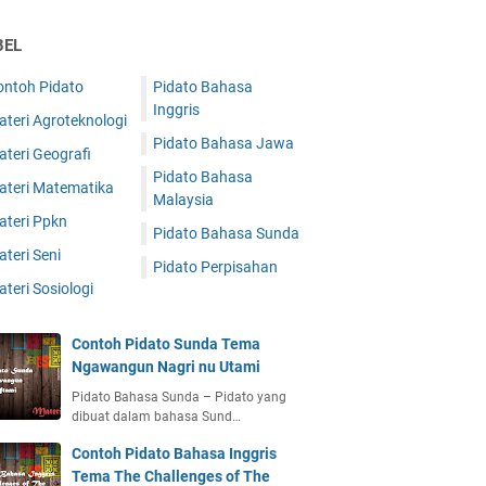
BEL
ontoh Pidato
Pidato Bahasa
Inggris
teri Agroteknologi
Pidato Bahasa Jawa
teri Geografi
Pidato Bahasa
ateri Matematika
Malaysia
ateri Ppkn
Pidato Bahasa Sunda
teri Seni
Pidato Perpisahan
teri Sosiologi
Contoh Pidato Sunda Tema
Ngawangun Nagri nu Utami
Pidato Bahasa Sunda – Pidato yang
dibuat dalam bahasa Sund…
Contoh Pidato Bahasa Inggris
Tema The Challenges of The