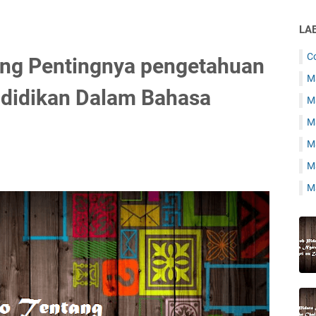
LA
C
ang Pentingnya pengetahuan
Ma
didikan Dalam Bahasa
Ma
M
M
Ma
Ma