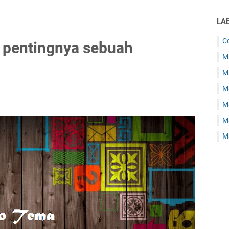
LA
C
 pentingnya sebuah
Ma
Ma
M
M
Ma
Ma