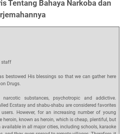
is Tentang Bahaya Narkoba dan
rjemahannya
 staff
as bestowed His blessings so that we can gather here
h on Drugs.
narcotic substances, psychotropic and addictive.
lled Ecstasy and shabu-shabu are considered favorites
users. However, for an increasing number of young
e heroin, known as heroin, which is cheap, plentiful, but
 available in all major cities, including schools, karaoke
bs, and they even spread to remote villages. Therefore, it