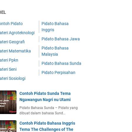
BEL
ontoh Pidato
Pidato Bahasa
Inggris
teri Agroteknologi
Pidato Bahasa Jawa
teri Geografi
Pidato Bahasa
ateri Matematika
Malaysia
ateri Ppkn
Pidato Bahasa Sunda
teri Seni
Pidato Perpisahan
teri Sosiologi
Contoh Pidato Sunda Tema
Ngawangun Nagri nu Utami
Pidato Bahasa Sunda – Pidato yang
dibuat dalam bahasa Sund…
Contoh Pidato Bahasa Inggris
Tema The Challenges of The