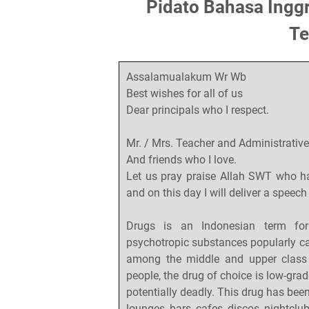
Pidato Bahasa Inggr
Te
Assalamualakum Wr Wb
Best wishes for all of us
Dear principals who I respect.
Mr. / Mrs. Teacher and Administrative
And friends who I love.
Let us pray praise Allah SWT who h
and on this day I will deliver a speec
Drugs is an Indonesian term for 
psychotropic substances popularly ca
among the middle and upper class 
people, the drug of choice is low-grad
potentially deadly. This drug has been
lounges, bars, cafes, discos, nightclu