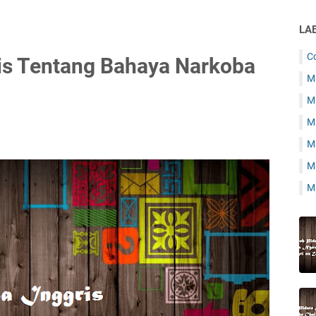
LA
C
is Tentang Bahaya Narkoba
Ma
Ma
M
M
Ma
Ma