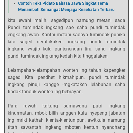
Contoh Teks Pidato Bahasa Jawa Singkat Tema
Menambah Semangat Menjaga Kesehatan Terbaru
kita ewahi malih. sagedipun namung metani sada
Pundi tumindak ingkang sae saha pundi tumindak
engkang awon. Kanthi metani sadaya tumindak punika
kita saged nemtokaken. ingkang pundi tumindak
ingkang vvajib kula panjenengan tiru, saha ingkang
pundi tumindak ingkang kedah kita tinggalaken.
Lelampahan-lelampahan wonten ing tahun kapengker
saged Kita pendhet hikmahipun, pundi tumindak
ingkang pinuji kangge -mgkataken lelabuhan saha
tindak-tanduk wonten ing bebrayan.
Para rawuh kakung sumawana putri ingkang
kinurmatan, mbok bilih anggen kula nyepeng jabatan
ing mriki kathah klenta-klentunipun, awitkula namung
titah sawantah ingkang mboten kentun nyandhang