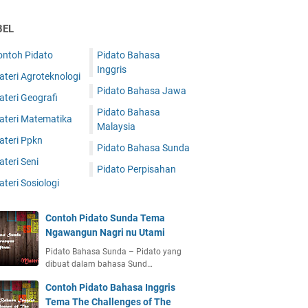
BEL
ontoh Pidato
Pidato Bahasa
Inggris
teri Agroteknologi
Pidato Bahasa Jawa
teri Geografi
Pidato Bahasa
ateri Matematika
Malaysia
ateri Ppkn
Pidato Bahasa Sunda
teri Seni
Pidato Perpisahan
teri Sosiologi
Contoh Pidato Sunda Tema
Ngawangun Nagri nu Utami
Pidato Bahasa Sunda – Pidato yang
dibuat dalam bahasa Sund…
Contoh Pidato Bahasa Inggris
Tema The Challenges of The