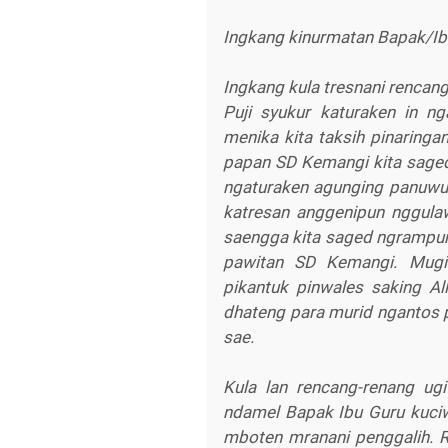
Ingkang kinurmatan Bapak/Ib
Ingkang kula tresnani renca
Puji syukur katuraken in n
menika kita taksih pinaringa
papan SD Kemangi kita saged
ngaturaken agunging panuwun
katresan anggenipun nggula
saengga kita saged ngrampu
pawitan SD Kemangi. Mugi
pikantuk pinwales saking A
dhateng para murid ngantos pa
sae.
Kula lan rencang-renang ug
ndamel Bapak Ibu Guru kuciw
mboten mranani penggalih. 