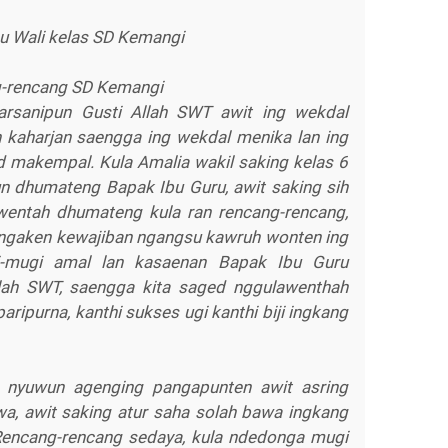
u Wali kelas SD Kemangi
ng-rencang SD Kemangi
garsanipun Gusti Allah SWT awit ing wekdal
n kaharjan saengga ing wekdal menika lan ing
 makempal. Kula Amalia wakil saking kelas 6
 dhumateng Bapak Ibu Guru, awit saking sih
wentah dhumateng kula ran rencang-rencang,
ngaken kewajiban ngangsu kawruh wonten ing
-mugi amal lan kasaenan Bapak Ibu Guru
llah SWT, saengga kita saged nggulawenthah
ripurna, kanthi sukses ugi kanthi biji ingkang
i nyuwun agenging pangapunten awit asring
a, awit saking atur saha solah bawa ingkang
Rencang-rencang sedaya, kula ndedonga mugi