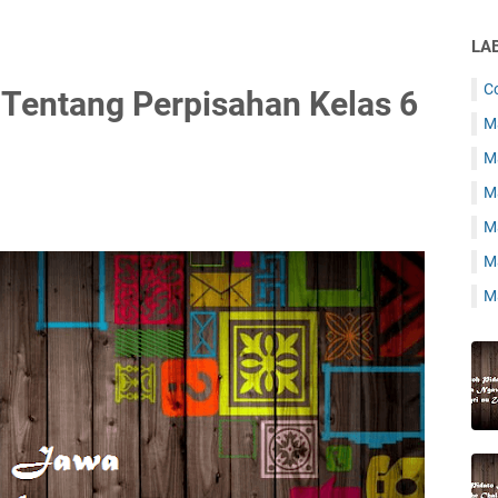
LA
C
Tentang Perpisahan Kelas 6
Ma
Ma
M
M
Ma
Ma