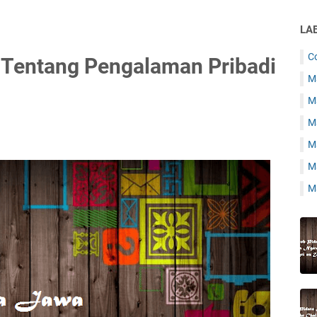
LA
C
 Tentang Pengalaman Pribadi
Ma
Ma
M
M
Ma
Ma