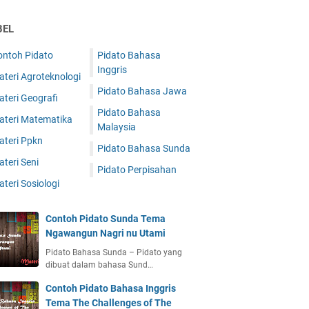
BEL
ontoh Pidato
Pidato Bahasa
Inggris
teri Agroteknologi
Pidato Bahasa Jawa
teri Geografi
Pidato Bahasa
ateri Matematika
Malaysia
ateri Ppkn
Pidato Bahasa Sunda
teri Seni
Pidato Perpisahan
teri Sosiologi
Contoh Pidato Sunda Tema
Ngawangun Nagri nu Utami
Pidato Bahasa Sunda – Pidato yang
dibuat dalam bahasa Sund…
Contoh Pidato Bahasa Inggris
Tema The Challenges of The