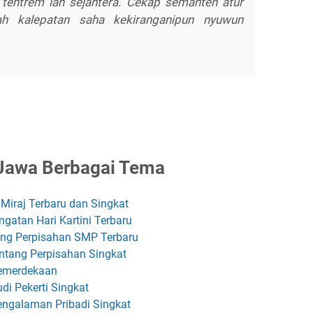
tentrem lan sejahtera. Cekap semanten atur
ah kalepatan saha kekiranganipun nyuwun
Jawa Berbagai Tema
Miraj Terbaru dan Singkat
gatan Hari Kartini Terbaru
ang Perpisahan SMP Terbaru
ntang Perpisahan Singkat
Kemerdekaan
di Pekerti Singkat
engalaman Pribadi Singkat