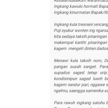
Assalamualaikum warahmatul
Ingkang kawulo hormati Bapa
Ingkang kinurmatan Bapak/Ib
Ingkang kula tresnani rencan
Puji syukur wonten ing ngarsa
kita sedaya taksih pinaringa
makempal kanthi pinaringan
kagem mengeti dinten dados
Menawi kula taksih nom, D
pangan susah sanget. Par
supados saged tetep urip
kondisinipun saged luwih 
kagem nandur pari, nggawe su
ngelmu, saengga samenika sa
Para rawuh ingkang satuhu b