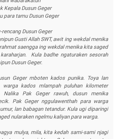
lahi wabarakatuh
k Kepala Dusun Geger
u para tamu Dusun Geger
g-rencang Dusun Geger
nipun Gusti Allah SWT, awit ing wekdal menika
n rahmat saengga ing wekdal menika kita saged
 karaharjan. Kula badhe ngaturaken sesorah
ipun Dusun Geger.
usun Geger mboten kados punika. Toya lan
a warga kados mlampah puluhan kilometer
. Nalika Pak Geger rawuh, dusun menika
becik. Pak Geger nggulawenthah para warga
mur, lan babagan tetandur. Kula ugi diparingi
ged nularaken ngelmu kaliyan para warga.
agya mulya, mila, kita kedah sami-sami njagi