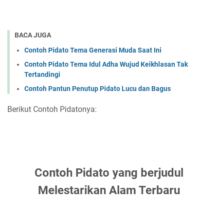
BACA JUGA
Contoh Pidato Tema Generasi Muda Saat Ini
Contoh Pidato Tema Idul Adha Wujud Keikhlasan Tak
Tertandingi
Contoh Pantun Penutup Pidato Lucu dan Bagus
Berikut Contoh Pidatonya:
Contoh Pidato yang berjudul
Melestarikan Alam Terbaru