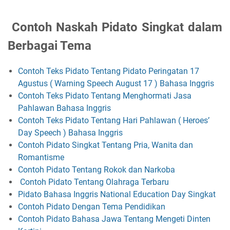
Contoh Naskah Pidato Singkat dalam
Berbagai Tema
Contoh Teks Pidato Tentang Pidato Peringatan 17
Agustus ( Warning Speech August 17 ) Bahasa Inggris
Contoh Teks Pidato Tentang Menghormati Jasa
Pahlawan Bahasa Inggris
Contoh Teks Pidato Tentang Hari Pahlawan ( Heroes’
Day Speech ) Bahasa Inggris
Contoh Pidato Singkat Tentang Pria, Wanita dan
Romantisme
Contoh Pidato Tentang Rokok dan Narkoba
Contoh Pidato Tentang Olahraga Terbaru
Pidato Bahasa Inggris National Education Day Singkat
Contoh Pidato Dengan Tema Pendidikan
Contoh Pidato Bahasa Jawa Tentang Mengeti Dinten