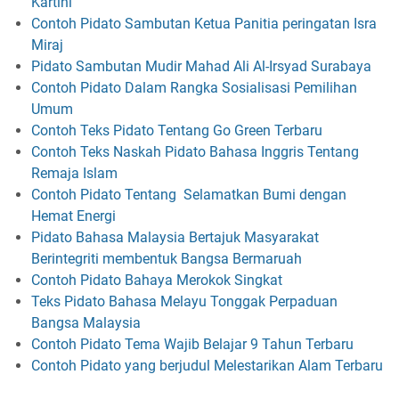
Kartini
Contoh Pidato Sambutan Ketua Panitia peringatan Isra
Miraj
Pidato Sambutan Mudir Mahad Ali Al-Irsyad Surabaya
Contoh Pidato Dalam Rangka Sosialisasi Pemilihan
Umum
Contoh Teks Pidato Tentang Go Green Terbaru
Contoh Teks Naskah Pidato Bahasa Inggris Tentang
Remaja Islam
Contoh Pidato Tentang Selamatkan Bumi dengan
Hemat Energi
Pidato Bahasa Malaysia Bertajuk Masyarakat
Berintegriti membentuk Bangsa Bermaruah
Contoh Pidato Bahaya Merokok Singkat
Teks Pidato Bahasa Melayu Tonggak Perpaduan
Bangsa Malaysia
Contoh Pidato Tema Wajib Belajar 9 Tahun Terbaru
Contoh Pidato yang berjudul Melestarikan Alam Terbaru