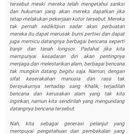
tersebut meski mereka telah mengetahui sanksi
dan hukuman yang akan mereka dapatkan jika
tetap melakukan pekerjaan kotor tersebut. Mereka
tak pernah sedikitpun sadar akan perbuatan
mereka itu dapat merusak bumi pertiwi dan dapat
juga memicu datangnya berbagai bencana seperti
banjir dan tanah longsor. Padahal jika kita
mempunyai kesadaran diri akan pentingnya
menjaga dan melestarikan alam, berbagai bencana
tak mungkin datang begitu saja. Namun, dengan
sifat keserakahan manusia dan rasa tak
bersyukurnya terhadap sang Khalik, terjadilah
bencana dan kerusakan alam yang tak kita
inginkan, namun kita sendirilah yang mengundang
datangnya bencana tersebut.
Nah, kita sebagai generasi pelanjut yang
mempuyai pengetahuan dan pembekalan yang