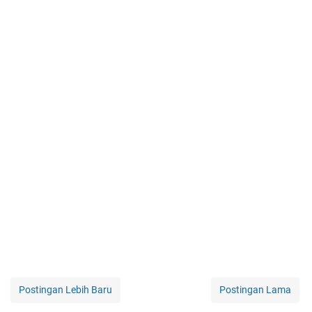
Postingan Lebih Baru
Postingan Lama