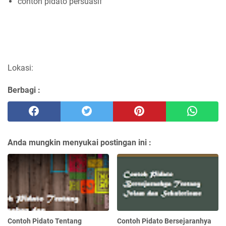
contoh pidato persuasif
Lokasi:
Berbagi :
Anda mungkin menyukai postingan ini :
Contoh Pidato Tentang
Contoh Pidato Bersejaranhya