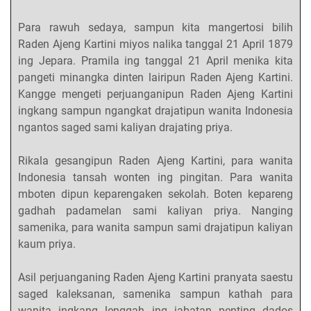
Para rawuh sedaya, sampun kita mangertosi bilih
Raden Ajeng Kartini miyos nalika tanggal 21 April 1879
ing Jepara. Pramila ing tanggal 21 April menika kita
pangeti minangka dinten lairipun Raden Ajeng Kartini.
Kangge mengeti perjuanganipun Raden Ajeng Kartini
ingkang sampun ngangkat drajatipun wanita Indonesia
ngantos saged sami kaliyan drajating priya.
Rikala gesangipun Raden Ajeng Kartini, para wanita
Indonesia tansah wonten ing pingitan. Para wanita
mboten dipun keparengaken sekolah. Boten kepareng
gadhah padamelan sami kaliyan priya. Nanging
samenika, para wanita sampun sami drajatipun kaliyan
kaum priya.
Asil perjuanganing Raden Ajeng Kartini pranyata saestu
saged kaleksanan, samenika sampun kathah para
wanita ingkang lenggah ing jabatan penting dados