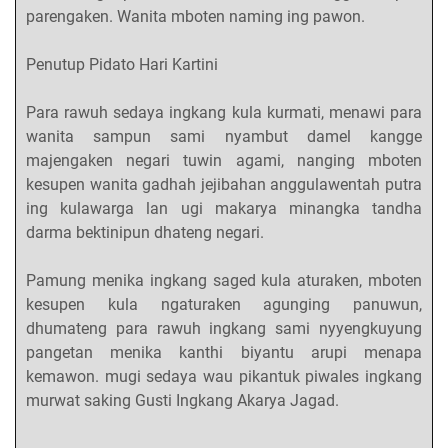
parengaken. Wanita mboten naming ing pawon.
Penutup Pidato Hari Kartini
Para rawuh sedaya ingkang kula kurmati, menawi para
wanita sampun sami nyambut damel kangge
majengaken negari tuwin agami, nanging mboten
kesupen wanita gadhah jejibahan anggulawentah putra
ing kulawarga lan ugi makarya minangka tandha
darma bektinipun dhateng negari.
Pamung menika ingkang saged kula aturaken, mboten
kesupen kula ngaturaken agunging panuwun,
dhumateng para rawuh ingkang sami nyyengkuyung
pangetan menika kanthi biyantu arupi menapa
kemawon. mugi sedaya wau pikantuk piwales ingkang
murwat saking Gusti Ingkang Akarya Jagad.